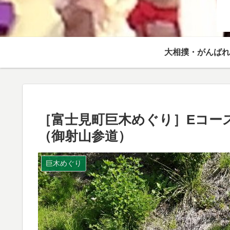
大相撲・がんばれ
［富士見町巨木めぐり］Eコー
（御射山参道）
巨木めぐり