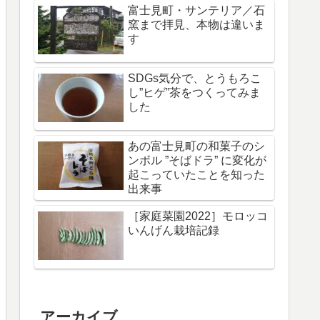
富士見町・サンテリア／石
窯まで拝見、本物は違いま
す
SDGs気分で、とうもろこ
し”ヒゲ”茶をつくってみま
した
あの富士見町の和菓子のシ
ンボル ”そばドラ” に変化が
起こっていたことを知った
出来事
［家庭菜園2022］モロッコ
いんげん栽培記録
アーカイブ