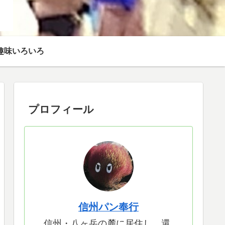
趣味いろいろ
プロフィール
信州パン奉行
信州・八ヶ岳の麓に居住し、還