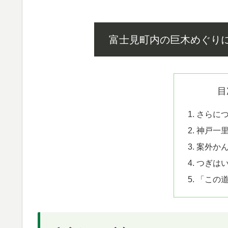
富士見町内の巨木めぐり
目
さらに
神戸一
案外か
つぎは
「この