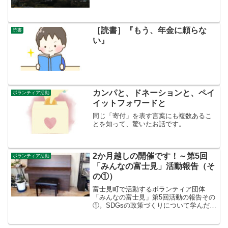
［読書］『もう、年金に頼らな
読書
い』
カンパと、ドネーションと、ペイ
ボランティア活動
イットフォワードと
同じ「寄付」を表す言葉にも複数あるこ
とを知って、驚いたお話です。
2か月越しの開催です！～第5回
ボランティア活動
「みんなの富士見」活動報告（そ
の①）
富士見町で活動するボランティア団体
「みんなの富士見」第5回活動の報告その
①。SDGsの政策づくりについて学んだ1
日でした。