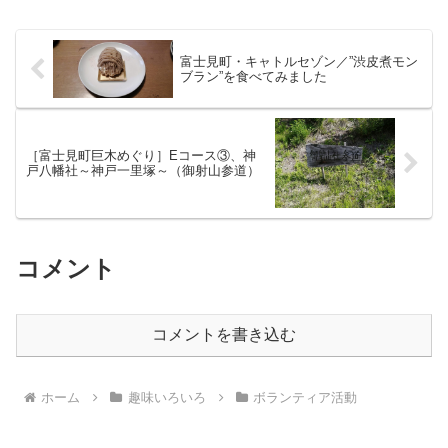
富士見町・キャトルセゾン／”渋皮煮モン
ブラン”を食べてみました
［富士見町巨木めぐり］Eコース③、神
戸八幡社～神戸一里塚～（御射山参道）
コメント
コメントを書き込む
ホーム
趣味いろいろ
ボランティア活動