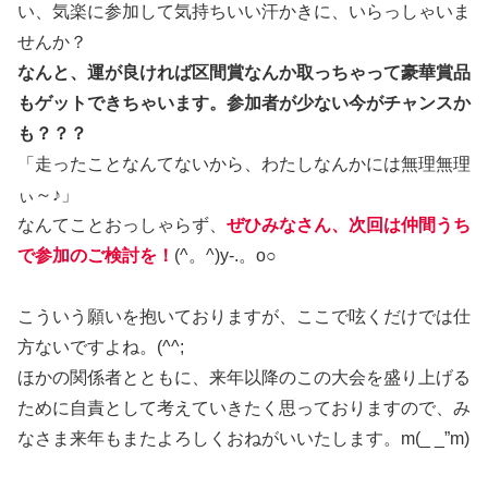
い、気楽に参加して気持ちいい汗かきに、いらっしゃいま
せんか？
なんと、運が良ければ区間賞なんか取っちゃって豪華賞品
もゲットできちゃいます。参加者が少ない今がチャンスか
も？？？
「走ったことなんてないから、わたしなんかには無理無理
ぃ～♪」
なんてことおっしゃらず、
ぜひみなさん、次回は仲間うち
で参加のご検討を！
(^。^)y-.。o○
こういう願いを抱いておりますが、ここで呟くだけでは仕
方ないですよね。(^^;
ほかの関係者とともに、来年以降のこの大会を盛り上げる
ために自責として考えていきたく思っておりますので、み
なさま来年もまたよろしくおねがいいたします。m(_ _”m)