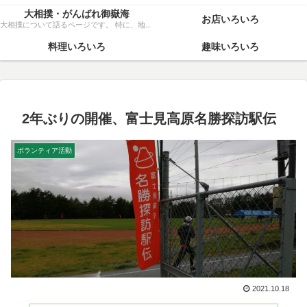
大相撲・がんばれ御嶽海
お店いろいろ
大相撲について語るページです。 特に、地元力士・御嶽海関を、粘り強く応援いたします！
料理いろいろ
趣味いろいろ
2年ぶりの開催、富士見高原名勝探訪駅伝
ボランティア活動
2021.10.18