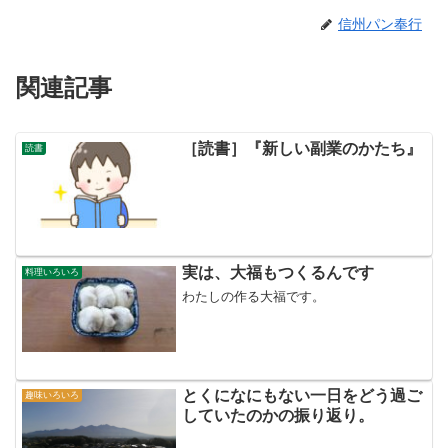
信州パン奉行
関連記事
［読書］『新しい副業のかたち』
読書
実は、大福もつくるんです
料理いろいろ
わたしの作る大福です。
とくになにもない一日をどう過ご
趣味いろいろ
していたのかの振り返り。