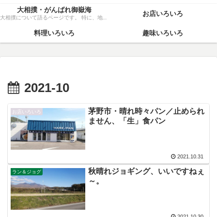
大相撲・がんばれ御嶽海
お店いろいろ
大相撲について語るページです。 特に、地元力士・御嶽海関を、粘り強く応援いたします！
料理いろいろ
趣味いろいろ
2021-10
茅野市・晴れ時々パン／止められ
お店いろいろ
ません、「生」食パン
2021.10.31
秋晴れジョギング、いいですねぇ
ラン＆ジョグ
～。
2021.10.30