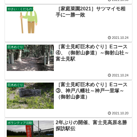
［家庭菜園2021］サツマイモ相
やさい・くだもの
手に一勝一敗
2021.10.24
［富士見町巨木めぐり］Eコース
巨木めぐり
④、（御射山参道）～御射山社～
富士見駅
2021.10.24
［富士見町巨木めぐり］Eコース
巨木めぐり
③、神戸八幡社～神戸一里塚～
（御射山参道）
2021.10.20
2年ぶりの開催、富士見高原名勝
ボランティア活動
探訪駅伝