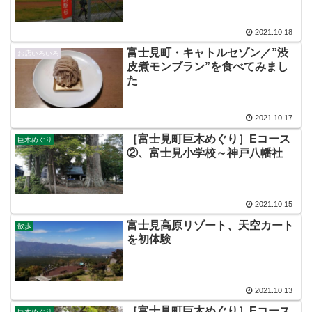
2021.10.18
富士見町・キャトルセゾン／”渋
お店いろいろ
皮煮モンブラン”を食べてみまし
た
2021.10.17
［富士見町巨木めぐり］Eコース
巨木めぐり
②、富士見小学校～神戸八幡社
2021.10.15
富士見高原リゾート、天空カート
散歩
を初体験
2021.10.13
［富士見町巨木めぐり］Eコース
巨木めぐり