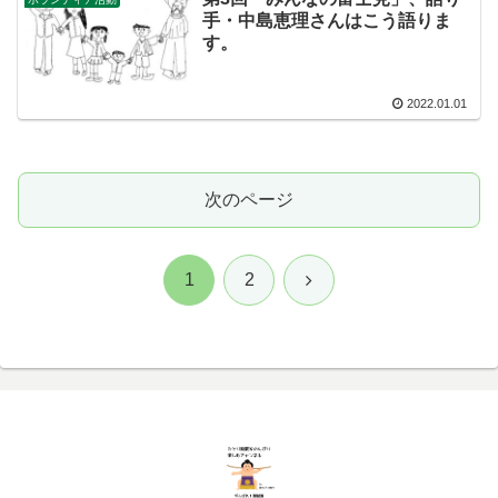
手・中島恵理さんはこう語りま
す。
2022.01.01
次のページ
次
1
2
へ