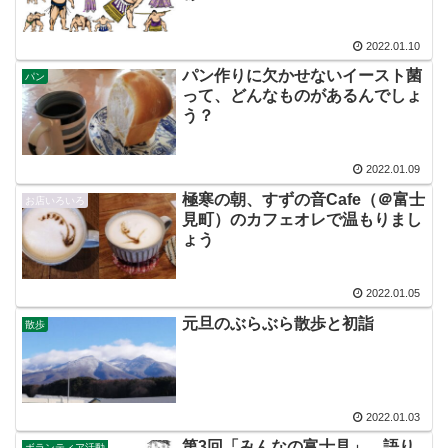
2022.01.10
パン作りに欠かせないイースト菌
パン
って、どんなものがあるんでしょ
う？
2022.01.09
極寒の朝、すずの音Cafe（＠富士
お店いろいろ
見町）のカフェオレで温もりまし
ょう
2022.01.05
元旦のぶらぶら散歩と初詣
散歩
2022.01.03
第3回「みんなの富士見」、語り
ボランティア活動