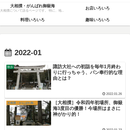
大相撲・がんばれ御嶽海
お店いろいろ
大相撲について語るページです。 特に、地元力士・御嶽海関を、粘り強く応援いたします！
料理いろいろ
趣味いろいろ
2022-01
諏訪大社への初詣を毎年1月終わ
散歩
りに行っちゃう、パン奉行的な理
由とは？
2022.01.26
［大相撲］令和四年初場所、御嶽
大相撲・がんばれ御嶽海
海3度目の優勝！今場所はまさに
神がかり的！
2022.01.23