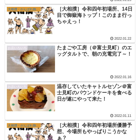
［大相撲］令和四年初場所、14日
大相撲・がんばれ御嶽海
目で御嶽海トップ！このまま行っ
ちゃえっ！
2022.01.22
たまごや工房（＠富士見町）のエ
お店いろいろ
ッグタルトで、朝の充電完了～！
2022.01.16
温存していたキャトルセゾン＠富
お店いろいろ
士見町のパウンドケーキを食べる
日が遂にやって来た！
2022.01.11
［大相撲］令和四年初場所優勝予
大相撲・がんばれ御嶽海
想、今場所もやっぱりこうかな
ぁ？