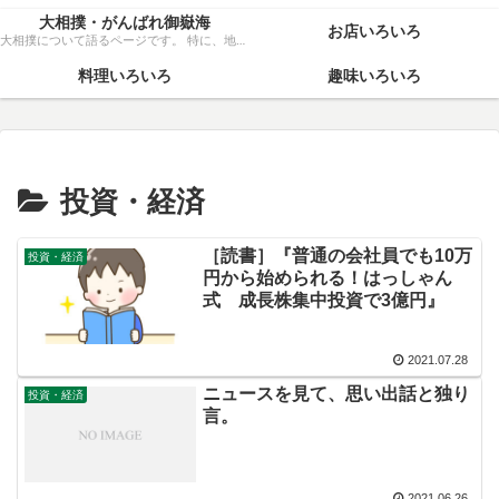
大相撲・がんばれ御嶽海
お店いろいろ
大相撲について語るページです。 特に、地元力士・御嶽海関を、粘り強く応援いたします！
料理いろいろ
趣味いろいろ
投資・経済
［読書］『普通の会社員でも10万
投資・経済
円から始められる！はっしゃん
式 成長株集中投資で3億円』
2021.07.28
ニュースを見て、思い出話と独り
投資・経済
言。
2021.06.26