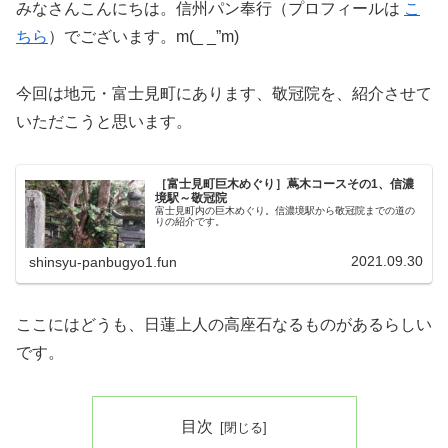
みなさんこんにちは。信州パン奉行（プロフィールは
こ
ちら
）でございます。m(_ _”m)
今回は地元・富士見町にあります、敬冠院を、紹介させて
いただこうと思います。
［富士見町巨木めぐり］蔦木コースその1、信濃
境駅～敬冠院
富士見町内の巨木めぐり。信濃境駅から敬冠院までの道の
りの紹介です。
2021.09.30
shinsyu-panbugyo1.fun
ここにはどうも、日蓮上人の高座石なるものがあるらしい
です。
目次