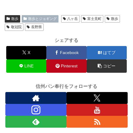
散歩
散歩とジョギング
八ヶ岳
富士見町
散歩
敬冠院
長野県
シェアする
X
Facebook
はてブ
LINE
Pinterest
コピー
信州パン奉行をフォローする