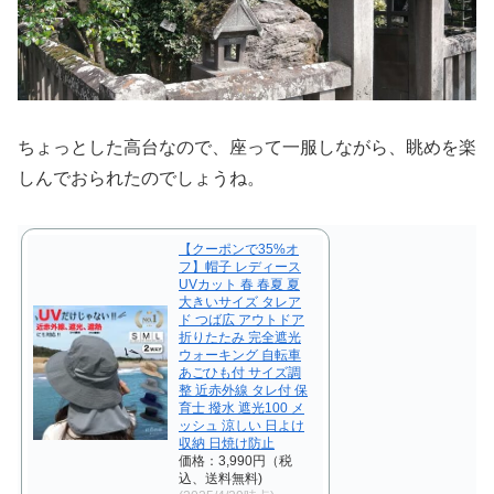
ちょっとした高台なので、座って一服しながら、眺めを楽
しんでおられたのでしょうね。
【クーポンで35%オ
フ】帽子 レディース
UVカット 春 春夏 夏
大きいサイズ タレア
ド つば広 アウトドア
折りたたみ 完全遮光
ウォーキング 自転車
あごひも付 サイズ調
整 近赤外線 タレ付 保
育士 撥水 遮光100 メ
ッシュ 涼しい 日よけ
収納 日焼け防止
価格：3,990円（税
込、送料無料)