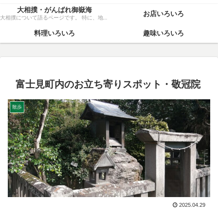
大相撲・がんばれ御嶽海
お店いろいろ
大相撲について語るページです。 特に、地元力士・御嶽海関を、粘り強く応援いたします！
料理いろいろ
趣味いろいろ
富士見町内のお立ち寄りスポット・敬冠院
散歩
2025.04.29