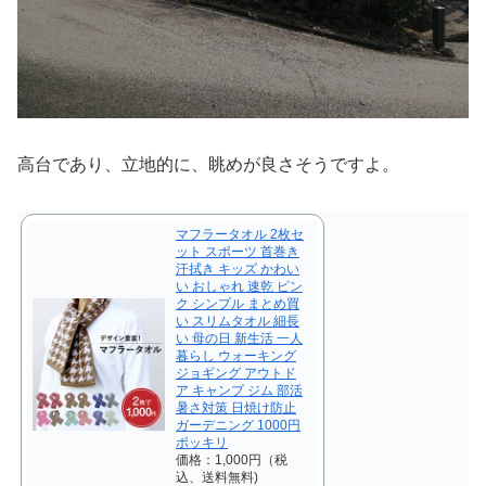
高台であり、立地的に、眺めが良さそうですよ。
マフラータオル 2枚セ
ット スポーツ 首巻き
汗拭き キッズ かわい
い おしゃれ 速乾 ピン
ク シンプル まとめ買
い スリムタオル 細長
い 母の日 新生活 一人
暮らし ウォーキング
ジョギング アウトド
ア キャンプ ジム 部活
暑さ対策 日焼け防止
ガーデニング 1000円
ポッキリ
価格：1,000円（税
込、送料無料)