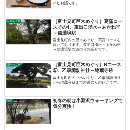
いたお話です。
［富士見町巨木めぐり］葛窪コー
巨木めぐり
スその4、東出口湧水～あかね平
～信濃境駅
富士見町内の巨木めぐり、葛窪コースを
歩いております。東出口湧水～あかね平
～信濃境駅の道のりの紹介です。
［富士見町巨木めぐり］Bコース
巨木めぐり
②、乙事諏訪神社～地蔵寺跡
富士見町内の巨木めぐり。乙事諏訪神社
から地蔵寺跡までの道のりの紹介です。
初春の朝は小淵沢ウォーキングで
散歩
気分爽快！