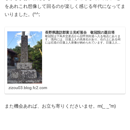
をあれこれ想像して回るのが楽しく感じる年代になってま
いりました。(^^;
長野県諏訪郡富士見町落合 敬冠院の題目塔
敬冠院は下蔦木交差点から旧甲州街道へ入る地点にありま
す。境内には、日蓮上人の高座石があり、石の上にある祠
には石造の日蓮上人座像が納められています。日蓮上人の
銅像は、日蓮宗のお寺ではよく見かけますが、石造は大変
珍しいものです。石工銘のある題目...
zizou03.blog.fc2.com
また機会あれば、お立ち寄りくださいませ。m(_ _”m)