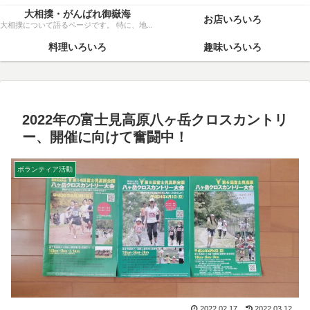
大相撲・がんばれ御嶽海
お店いろいろ
大相撲について語るページです。 特に、地元力士・御嶽海関を、粘り強く応援いたします！
料理いろいろ
趣味いろいろ
2022年の富士見高原八ヶ岳クロスカントリ
ー、開催に向けて奮闘中！
ボランティア活動
2022.02.17
2022.03.12