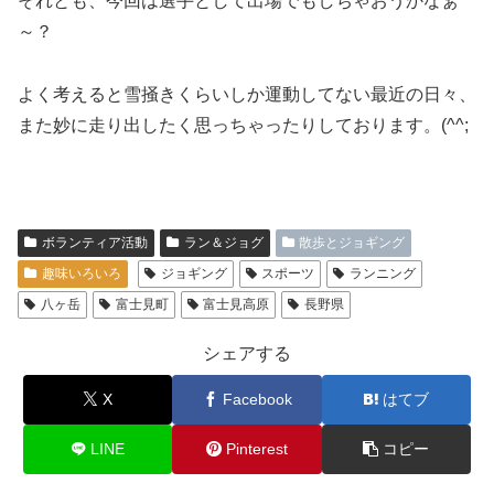
それとも、今回は選手として出場でもしちゃおうかなぁ
～？
よく考えると雪掻きくらいしか運動してない最近の日々、
また妙に走り出したく思っちゃったりしております。(^^;
ボランティア活動
ラン＆ジョグ
散歩とジョギング
趣味いろいろ
ジョギング
スポーツ
ランニング
八ヶ岳
富士見町
富士見高原
長野県
シェアする
X
Facebook
はてブ
LINE
Pinterest
コピー