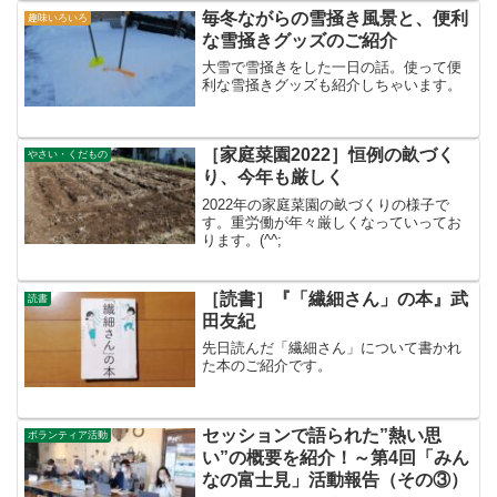
毎冬ながらの雪掻き風景と、便利
趣味いろいろ
な雪掻きグッズのご紹介
大雪で雪掻きをした一日の話。使って便
利な雪掻きグッズも紹介しちゃいます。
［家庭菜園2022］恒例の畝づく
やさい・くだもの
り、今年も厳しく
2022年の家庭菜園の畝づくりの様子で
す。重労働が年々厳しくなっていってお
ります。(^^;
［読書］『「繊細さん」の本』武
読書
田友紀
先日読んだ「繊細さん」について書かれ
た本のご紹介です。
セッションで語られた”熱い思
ボランティア活動
い”の概要を紹介！～第4回「みん
なの富士見」活動報告（その③）