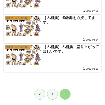
2021.07.06
［大相撲］御嶽海を応援してま
大相撲・がんばれ御嶽海
す。
2021.05.24
［大相撲］大相撲、盛り上がって
大相撲・がんばれ御嶽海
ほしいです。
2021.05.23
前
1
2
へ