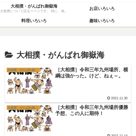
大相撲・がんばれ御嶽海
お店いろいろ
大相撲について語るページです。 特に、地元力士・御嶽海関を、粘り強く応援いたします！
料理いろいろ
趣味いろいろ
大相撲・がんばれ御嶽海
［大相撲］令和三年九州場所、横
大相撲・がんばれ御嶽海
綱は強かった。けど、ねぇ～。
2021.11.30
［大相撲］令和三年九州場所優勝
大相撲・がんばれ御嶽海
予想、この人に期待！
2021.11.14