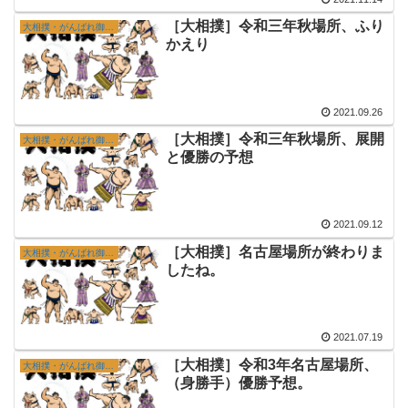
［大相撲］令和三年秋場所、ふり
大相撲・がんばれ御嶽海
かえり
2021.09.26
［大相撲］令和三年秋場所、展開
大相撲・がんばれ御嶽海
と優勝の予想
2021.09.12
［大相撲］名古屋場所が終わりま
大相撲・がんばれ御嶽海
したね。
2021.07.19
［大相撲］令和3年名古屋場所、
大相撲・がんばれ御嶽海
（身勝手）優勝予想。