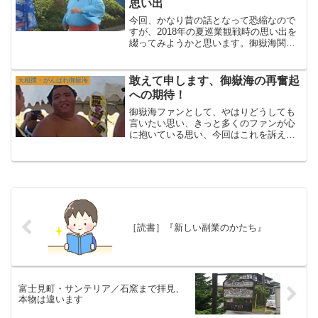
思い出
今回、かなり昔の話となって恐縮なので
すが、2018年の夏巡業観戦時の思い出を
綴ってみようかと思います。御嶽海関が
人気も実力もうなぎ上りであった当時
の、思い出話となります。最後まで読ん
でいただけますと、とてもうれしいで
敢えて申します、御嶽海の再奮起
大相撲・がんばれ御嶽海
す。初優勝直後の巡業で感...
への期待！
御嶽海ファンとして、やはりどうしても
言いたい思い、きっと多くのファンが心
に抱いている思い、今回はこれを訴えさ
せていただこうと思います。強かったこ
ろの再来を望むファンの一人として、本
人に届くことを願います。ここ数年のも
どかしい思い御嶽海関の相...
［読書］『新しい副業のかたち』
富士見町・サンテリア／石窯まで拝見、
本物は違います