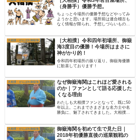
［大相撲］令和3年名古屋場所、
（身勝手）優勝予想。
ちょっと今場所の優勝予想などやってみ
ようかと思います。場所前は連合稽古も
なく情報が限られ、予想しづらいもので
した。なので、三日目まで見た各力士の
感じからになります。・久々に出て来た
白鵬、初日は危なげな相撲でしたが、
［大相撲］令和四年初場所、御嶽
大相撲・がんばれ御嶽海
徐々に相撲勘を取り戻して来...
海3度目の優勝！今場所はまさに
神がかり的！
令和四年初場所の振り返り。御嶽海優勝
に歓喜しております！
なぜ御嶽海関はこれほど愛される
大相撲・がんばれ御嶽海
のか｜ファンとして語る応援した
くなる理由
わたしも大相撲ファンとなって、既に50
年以上。これまでさまざまな名力士や名
勝負に、魅了されてきました。大相撲の
おかげで楽しい人生を過ごさせてもらっ
ていると言っても、過言ではございませ
ん。(^^♪ところで改めていまの推し力士
御嶽海関を初めて生で見た日｜
大相撲・がんばれ御嶽海
を考えると、一回り...
2018年初優勝直後の巡業観戦の