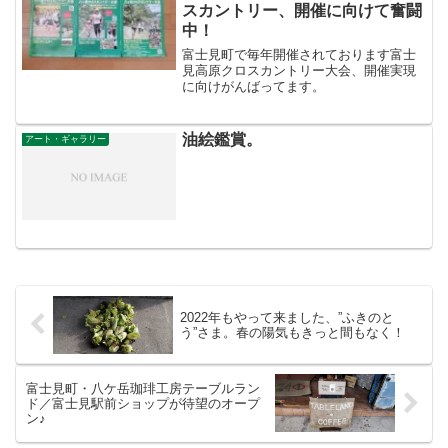
スカントリー、開催に向けて奮闘
中！
富士見町で毎年開催されております富士
見高原クロスカントリー大会、開催実現
に向けがんばってます。
油絵鑑賞。
アート・ギャラリー
2022年もやって来ました、”ふきのと
う”さま。春の陽気もきっと間もなく！
富士見町・八ケ岳珈琲工房テーブルラン
ド／富士見駅前ショップが待望のオープ
ン♪