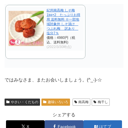
紀州南高梅 しそ梅
1kg×2 たっぷりお得
用 送料無料 ※一部地
域対象外 しそ漬け
つぶれ梅 訳あり
塩分7％
価格：4980円（税
込、送料無料)
(2022/3/30時点)
ではみなさま、またお会いしましょう。(^_-)-☆
やさい・くだもの
趣味いろいろ
南高梅
梅干し
シェアする
X
Facebook
はてブ