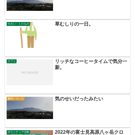
草むしりの一日。
やさい・くだもの
リッチなコーヒータイムで気分一
カフェ
新。
気のせいだったみたい
趣味いろいろ
2022年の富士見高原八ヶ岳クロ
ボランティア活動