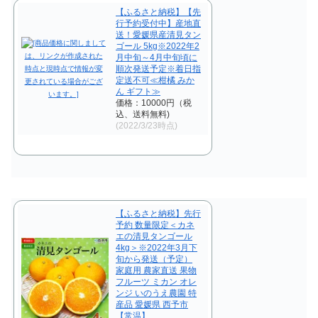
【ふるさと納税】【先
行予約受付中】産地直
送！愛媛県産清見タン
ゴール 5kg※2022年2
月中旬～4月中旬頃に
順次発送予定※着日指
定送不可≪柑橘 みか
ん ギフト≫
価格：10000円（税
込、送料無料)
(2022/3/23時点)
【ふるさと納税】先行
予約 数量限定＜カネ
エの清見タンゴール
4kg＞※2022年3月下
旬から発送（予定）
家庭用 農家直送 果物
フルーツ ミカン オレ
ンジ いのうえ農園 特
産品 愛媛県 西予市
【常温】