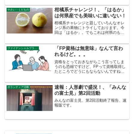
柑橘系チャレンジ！、「はるか」
やさい・くだもの
は何県産でも美味いに違いない！
柑橘系チャレンジと題していろんなオレ
ンジ系の果物にトライしております。今
回は「はるか」。でもこれは何県のもの
だったのだか．．．？
「FP資格は無意味」なんて言わ
ファイナンシャルプランナー
れるけど。。。
資格をとっておきながらこう言ってしま
うのも恐縮ですけど、FPって資格取得し
たところでどうにもならないんですね。
人によっては「FPなんて取っても無意
味」なんて発言されてます。確かに、社
労士とか税理士とかみたいな独占業務が
速報：人形劇で盛況！、「みんな
ボランティア活動
あるわけでもなく、就職...
の富士見」第2回活動
みんなの富士見、第2回活動終了報告、速
報版です。