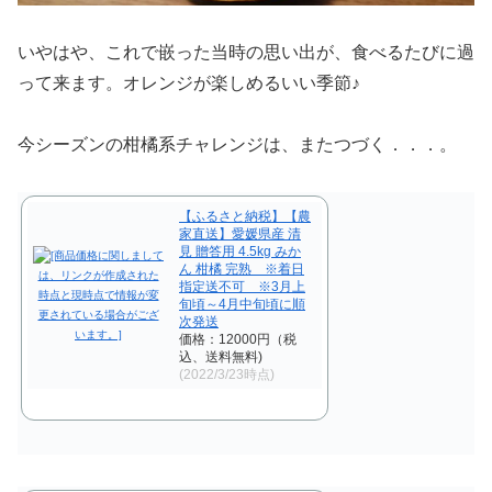
いやはや、これで嵌った当時の思い出が、食べるたびに過
って来ます。オレンジが楽しめるいい季節♪
今シーズンの柑橘系チャレンジは、またつづく．．．。
【ふるさと納税】【農
家直送】愛媛県産 清
見 贈答用 4.5kg みか
ん 柑橘 完熟 ※着日
指定送不可 ※3月上
旬頃～4月中旬頃に順
次発送
価格：12000円（税
込、送料無料)
(2022/3/23時点)