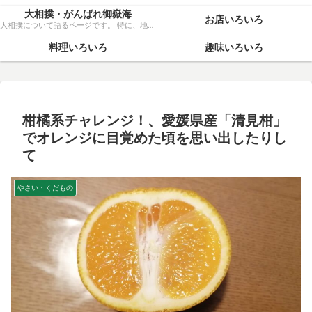
大相撲・がんばれ御嶽海
お店いろいろ
大相撲について語るページです。 特に、地元力士・御嶽海関を、粘り強く応援いたします！
料理いろいろ
趣味いろいろ
柑橘系チャレンジ！、愛媛県産「清見柑」
でオレンジに目覚めた頃を思い出したりし
て
やさい・くだもの