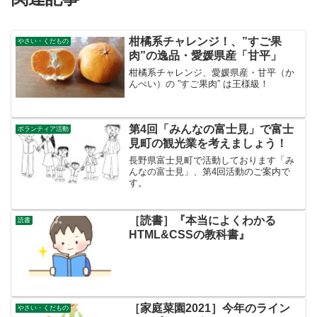
柑橘系チャレンジ！、”すご果
やさい・くだもの
肉”の逸品・愛媛県産「甘平」
柑橘系チャレンジ、愛媛県産・甘平（か
んぺい）の ”すご果肉” は王様級！
第4回「みんなの富士見」で富士
ボランティア活動
見町の観光業を考えましょう！
長野県富士見町で活動しております「み
んなの富士見」、第4回活動のご案内で
す。
［読書］『本当によくわかる
読書
HTML&CSSの教科書』
［家庭菜園2021］今年のライン
やさい・くだもの