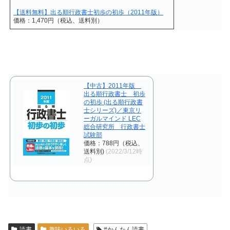
【送料無料】出る順行政書士初歩の初歩（2011年版）
価格：1,470円（税込、送料別）
【中古】2011年版
出る順行政書士 初歩
の初歩 (出る順行政書
士シリーズ)／東京リ
ーガルマインド LEC
総合研究所 行政書士
試験部
価格：788円（税込、
送料別)
(2022/3/12時
点)
読書
趣味いろいろ
#かんたん読書