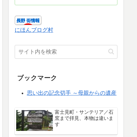
にほんブログ村
ブックマーク
思い出の記念切手 ～母親からの遺産
富士見町・サンテリア／石
窯まで拝見、本物は違いま
す