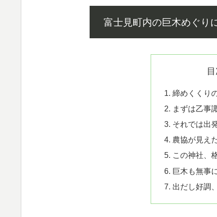
富士見町内の巨木めぐり
目
締めくくり
まずは乙事
それでは出
農協が見え
この神社、
巨木も無事に
出だし好調