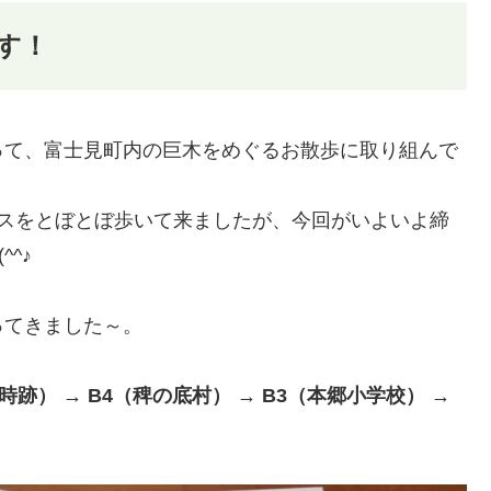
す！
って、富士見町内の巨木をめぐるお散歩に取り組んで
ースをとぼとぼ歩いて来ましたが、今回がいよいよ締
^♪
ってきました～。
時跡） → B4（稗の底村） → B3（本郷小学校） →