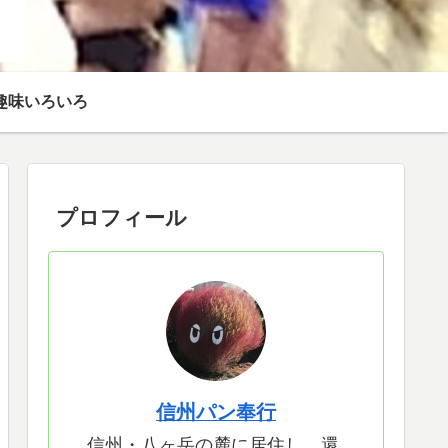
趣味いろいろ
プロフィール
信州パン奉行
信州・八ヶ岳の麓に居住し、還