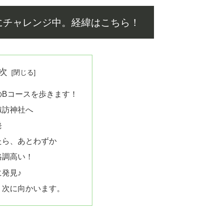
にチャレンジ中。経緯はこちら！
次
のBコースを歩きます！
諏訪神社へ
発
たら、あとわずか
格調高い！
発見♪
、次に向かいます。