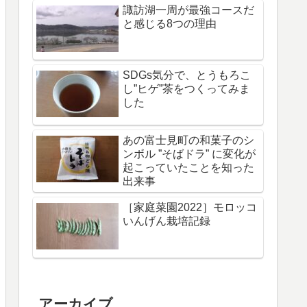
諏訪湖一周が最強コースだ
と感じる8つの理由
SDGs気分で、とうもろこ
し”ヒゲ”茶をつくってみま
した
あの富士見町の和菓子のシ
ンボル ”そばドラ” に変化が
起こっていたことを知った
出来事
［家庭菜園2022］モロッコ
いんげん栽培記録
アーカイブ