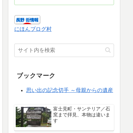
にほんブログ村
ブックマーク
思い出の記念切手 ～母親からの遺産
富士見町・サンテリア／石
窯まで拝見、本物は違いま
す