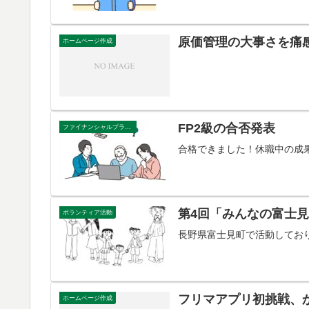
原価管理の大事さを痛
ホームページ作成
FP2級の合否発表
ファイナンシャルプランナー
合格できました！休職中の成
第4回「みんなの富士
ボランティア活動
長野県富士見町で活動してお
フリマアプリ初挑戦、
ホームページ作成