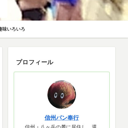
趣味いろいろ
プロフィール
信州パン奉行
信州・八ヶ岳の麓に居住し、還