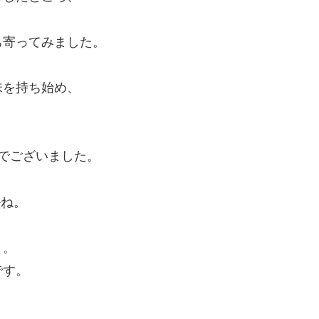
ち寄ってみました。
味を持ち始め、
。
、
でございました。
かね。
り。
です。