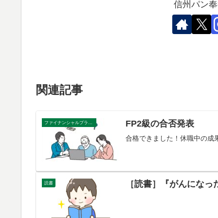
信州パン奉
関連記事
FP2級の合否発表
ファイナンシャルプランナー
合格できました！休職中の成
［読書］『がんになっ
読書