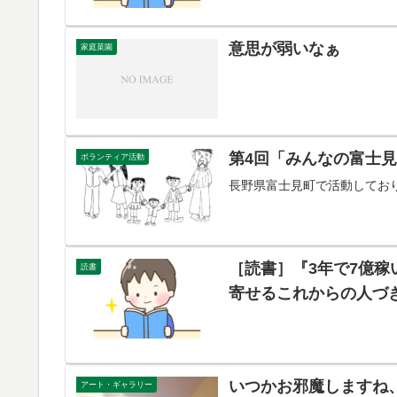
意思が弱いなぁ
家庭菜園
第4回「みんなの富士
ボランティア活動
長野県富士見町で活動してお
［読書］『3年で7億稼
読書
寄せるこれからの人づ
いつかお邪魔しますね、
アート・ギャラリー