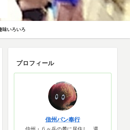
趣味いろいろ
プロフィール
信州パン奉行
信州・八ヶ岳の麓に居住し、還