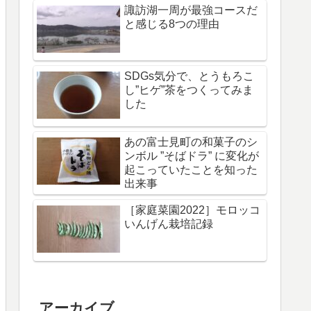
諏訪湖一周が最強コースだ
と感じる8つの理由
SDGs気分で、とうもろこ
し”ヒゲ”茶をつくってみま
した
あの富士見町の和菓子のシ
ンボル ”そばドラ” に変化が
起こっていたことを知った
出来事
［家庭菜園2022］モロッコ
いんげん栽培記録
アーカイブ