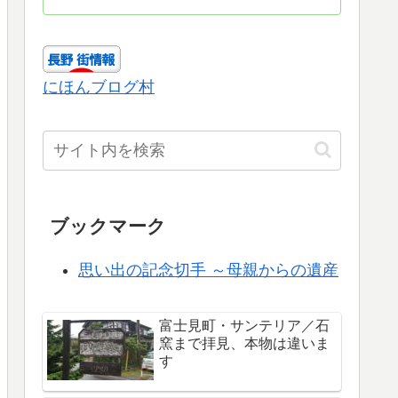
にほんブログ村
ブックマーク
思い出の記念切手 ～母親からの遺産
富士見町・サンテリア／石
窯まで拝見、本物は違いま
す