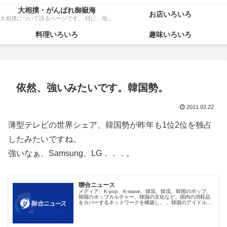
大相撲・がんばれ御嶽海
お店いろいろ
大相撲について語るページです。 特に、地元力士・御嶽海関を、粘り強く応援いたします！
料理いろいろ
趣味いろいろ
依然、強いみたいです。韓国勢。
2011.02.22
薄型テレビの世界シェア、韓国勢が昨年も1位2位を独占
したみたいですね。
強いなぁ、Samsung、LG．．．。
聯合ニュース
メディア、K-pop、K-wave、韓流、韓流、韓国のポップ、
韓国のポップカルチャー、韓国の文化など、国内の消耗品
をカバーするネットワークを構築し、 、韓国のアイドル、
韓国の映画、インターネットメディア、韓国の国際協定.