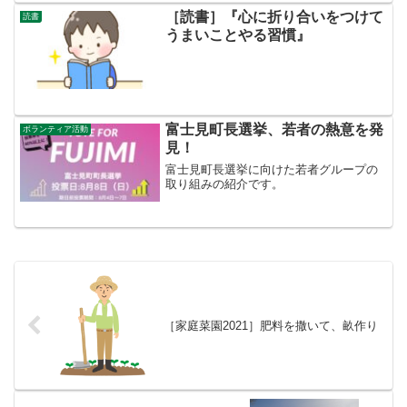
［読書］『心に折り合いをつけて
読書
うまいことやる習慣』
富士見町長選挙、若者の熱意を発
ボランティア活動
見！
富士見町長選挙に向けた若者グループの
取り組みの紹介です。
［家庭菜園2021］肥料を撒いて、畝作り