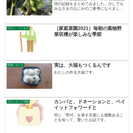
培の記録をまとめてみました。少しでも
みなさまのなにかのご参考になりました
ら幸いです！
［家庭菜園2021］毎朝の葉物野
やさい・くだもの
菜収穫が楽しみな季節
実は、大福もつくるんです
料理いろいろ
わたしの作る大福です。
カンパと、ドネーションと、ペイ
ボランティア活動
イットフォワードと
同じ「寄付」を表す言葉にも複数あるこ
とを知って、驚いたお話です。