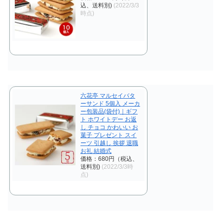
込、送料別)
(2022/3/3
時点)
六花亭 マルセイバタ
ーサンド 5個入 メーカ
ー包装品(袋付)｜ギフ
ト ホワイトデー お返
し チョコ かわいい お
菓子 プレゼント スイ
ーツ 引越し 挨拶 退職
お礼 結婚式
価格：680円（税込、
送料別)
(2022/3/3時
点)