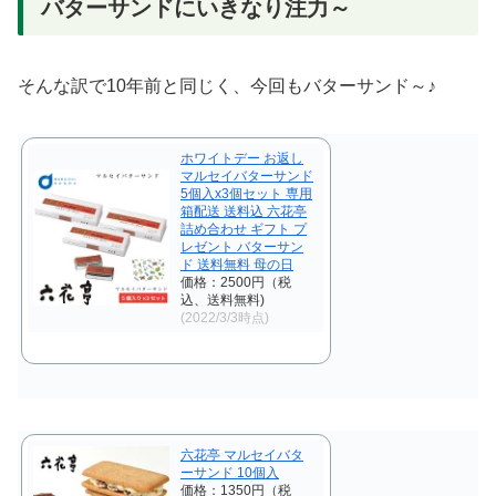
バターサンドにいきなり注力～
そんな訳で10年前と同じく、今回もバターサンド～♪
ホワイトデー お返し
マルセイバターサンド
5個入x3個セット 専用
箱配送 送料込 六花亭
詰め合わせ ギフト プ
レゼント バターサン
ド 送料無料 母の日
価格：2500円（税
込、送料無料)
(2022/3/3時点)
六花亭 マルセイバタ
ーサンド 10個入
価格：1350円（税