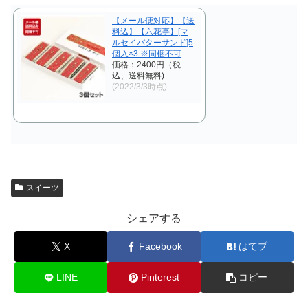
【メール便対応】【送
料込】【六花亭】[マ
ルセイバターサンド]5
個入×3 ※同梱不可
価格：2400円（税
込、送料無料)
(2022/3/3時点)
スイーツ
シェアする
X
Facebook
はてブ
LINE
Pinterest
コピー