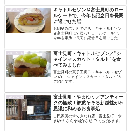
キャトルセゾン＠富士見町のロー
お店いろいろ
ルケーキで、今年も記念日を長閑
に過ごせた話
お馴染みの近所のお店、キャトルセゾン
＠富士見町にて買ったロールケーキで、
今年も家族で長閑に記念日を過ごしたお
話です。
富士見町・キャトルセゾン／”シ
お店いろいろ
ャインマスカット・タルト”を食
べてみました
富士見町の菓子工房ラ・キャトル・セゾ
ン の、”シャインマスカット・タルト”の
ご紹介です。
富士見町・やまゆり／アンティー
お店いろいろ
クの極致！郷愁そそる新感性が不
思議に和めるお食事処
古民家風のすてきなお店、富士見町・や
まゆり さんを紹介させていただきます。