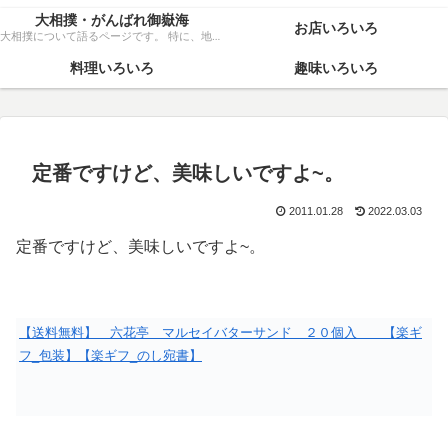
大相撲・がんばれ御嶽海
お店いろいろ
大相撲について語るページです。 特に、地元力士・御嶽海関を、粘り強く応援いたします！
料理いろいろ
趣味いろいろ
定番ですけど、美味しいですよ~。
2011.01.28
2022.03.03
定番ですけど、美味しいですよ~。
【送料無料】 六花亭 マルセイバターサンド ２０個入 【楽ギ
フ_包装】【楽ギフ_のし宛書】