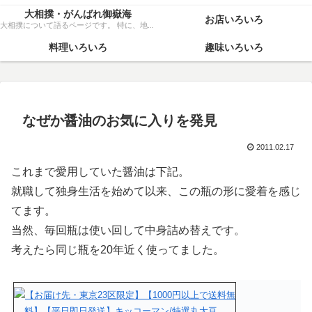
大相撲・がんばれ御嶽海
お店いろいろ
大相撲について語るページです。 特に、地元力士・御嶽海関を、粘り強く応援いたします！
料理いろいろ
趣味いろいろ
なぜか醤油のお気に入りを発見
2011.02.17
これまで愛用していた醤油は下記。
就職して独身生活を始めて以来、この瓶の形に愛着を感じ
てます。
当然、毎回瓶は使い回して中身詰め替えです。
考えたら同じ瓶を20年近く使ってました。