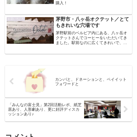
購入！
茅野市・八ヶ岳オクテット／とて
お店いろいろ
もきれいな穴場です
茅野駅前のベルビア内にある、八ヶ岳オ
クテットさんでコーヒーをいただいてき
ました。駅前なのに広くてきれいで、結
構びっくり！
カンパと、ドネーションと、ペイイット
フォワードと
「みんなの富士見」第2回活動レポ、紙芝
居あり、人形劇あり、更に好評ディスカ
ッションあり♪
コメント