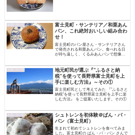
富士見町・サンテリア／和栗あん
お店いろいろ
パン、これ絶対おいしい組み合わ
せ！
富士見町のパン屋さん・サンテリアさん
で発売される和栗あんパン。食べれる日
が待ち遠しく、くるみあんパンで想像し
ながらのご紹介です。
地元町民が選ぶ『”ふるさと納
お店いろいろ
税”を使って長野県富士見町を上
手に楽しむ方法』～その①
富士見町民として考えてみた 『”ふるさと
納税”を使って長野県富士見町を上手に楽
しむ方法』 をご提案いたします。その①
シュトレンを初体験＠ぱん・パ・
お店いろいろ
パン（富士見町）
生まれて初めてシュトレンを食べてみま
した。富士見町の ぱん・パ・パン さんで