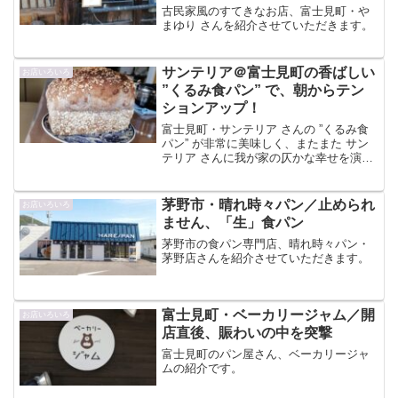
古民家風のすてきなお店、富士見町・や
まゆり さんを紹介させていただきます。
サンテリア＠富士見町の香ばしい
お店いろいろ
”くるみ食パン” で、朝からテン
ションアップ！
富士見町・サンテリア さんの ”くるみ食
パン” が非常に美味しく、またまた サン
テリア さんに我が家の仄かな幸せを演出
いただきました。m(_ _"m)
茅野市・晴れ時々パン／止められ
お店いろいろ
ません、「生」食パン
茅野市の食パン専門店、晴れ時々パン・
茅野店さんを紹介させていただきます。
富士見町・ベーカリージャム／開
お店いろいろ
店直後、賑わいの中を突撃
富士見町のパン屋さん、ベーカリージャ
ムの紹介です。