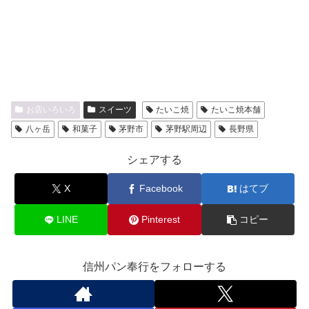
お店いろいろ
スイーツ
たいこ焼
たいこ焼本舗
八ヶ岳
和菓子
茅野市
茅野駅周辺
長野県
シェアする
X
Facebook
はてブ
LINE
Pinterest
コピー
信州パン奉行をフォローする