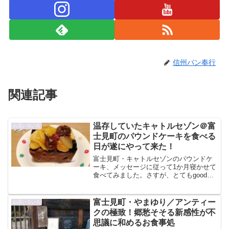
信州パン奉行
関連記事
温存していたキャトルセゾン＠富
お店いろいろ
士見町のパウンドケーキを食べる
日が遂にやって来た！
富士見町・キャトルセゾンのパウンドケ
ーキ、メッセージに従って1か月寝かせて
食べてみました。さすが、とてもgoodで
満足！
富士見町・やまゆり／アンティー
お店いろいろ
クの極致！郷愁そそる新感性が不
思議に和めるお食事処