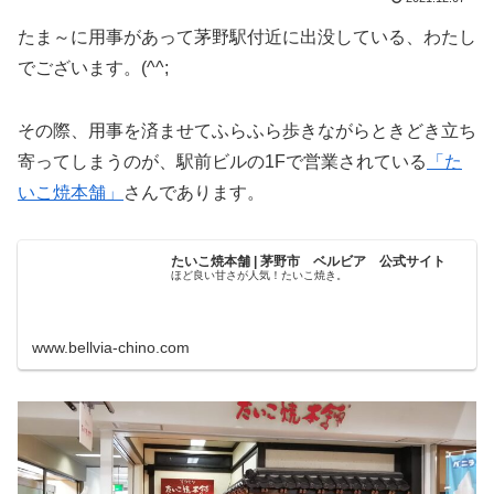
たま～に用事があって茅野駅付近に出没している、わたし
でございます。(^^;
その際、用事を済ませてふらふら歩きながらときどき立ち
寄ってしまうのが、駅前ビルの1Fで営業されている
「た
いこ焼本舗」
さんであります。
たいこ焼本舗 | 茅野市 ベルビア 公式サイト
ほど良い甘さが人気！たいこ焼き。
www.bellvia-chino.com