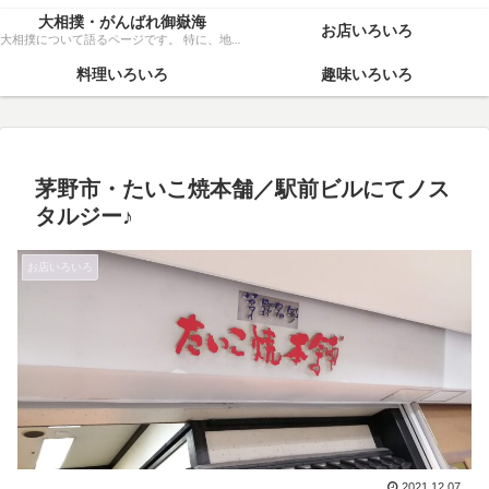
大相撲・がんばれ御嶽海
お店いろいろ
大相撲について語るページです。 特に、地元力士・御嶽海関を、粘り強く応援いたします！
料理いろいろ
趣味いろいろ
茅野市・たいこ焼本舗／駅前ビルにてノス
タルジー♪
お店いろいろ
2021.12.07