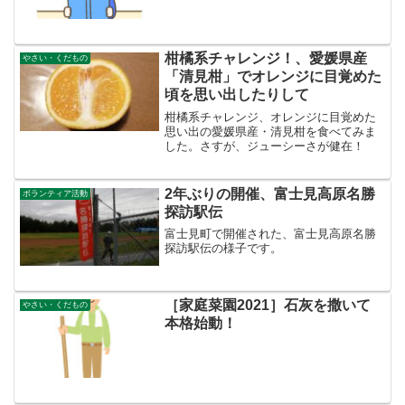
柑橘系チャレンジ！、愛媛県産
やさい・くだもの
「清見柑」でオレンジに目覚めた
頃を思い出したりして
柑橘系チャレンジ、オレンジに目覚めた
思い出の愛媛県産・清見柑を食べてみま
した。さすが、ジューシーさが健在！
2年ぶりの開催、富士見高原名勝
ボランティア活動
探訪駅伝
富士見町で開催された、富士見高原名勝
探訪駅伝の様子です。
［家庭菜園2021］石灰を撒いて
やさい・くだもの
本格始動！