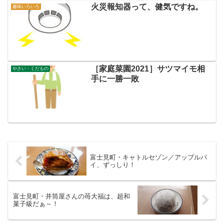
火災報知器って、健気ですね。
趣味いろいろ
［家庭菜園2021］サツマイモ相
やさい・くだもの
手に一勝一敗
富士見町・キャトルセゾン／アップルパ
イ、ずっしり！
富士見町・井筒屋さんの苺大福は、超和
菓子級だぁ～！