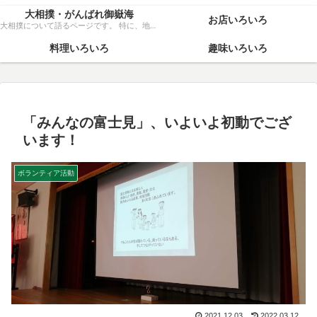
大相撲・がんばれ御嶽海
お店いろいろ
大相撲について語るページです。 特に、地元力士・御嶽海関を、粘り強く応援いたします！
料理いろいろ
趣味いろいろ
「みんなの富士見」、いよいよ初動でござ
います！
ボランティア活動
2021.12.03
2022.03.12