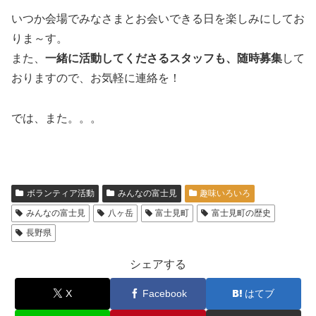
いつか会場でみなさまとお会いできる日を楽しみにしてお
りま～す。
また、
一緒に活動してくださるスタッフも、随時募集
して
おりますので、お気軽に連絡を！
では、また。。。
ボランティア活動
みんなの富士見
趣味いろいろ
みんなの富士見
八ヶ岳
富士見町
富士見町の歴史
長野県
シェアする
X
Facebook
はてブ