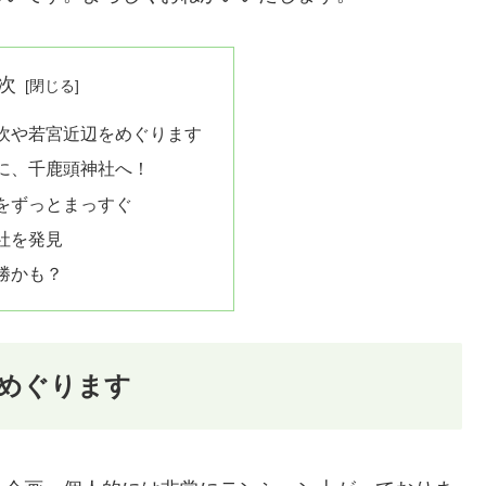
次
吹や若宮近辺をめぐります
に、千鹿頭神社へ！
をずっとまっすぐ
社を発見
勝かも？
めぐります