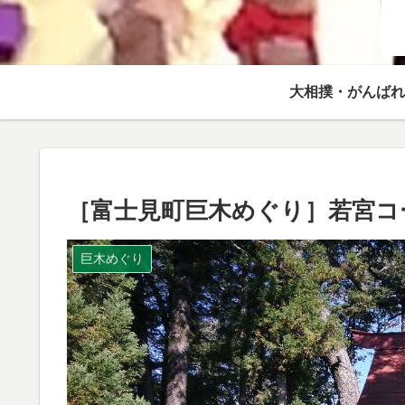
大相撲・がんばれ
［富士見町巨木めぐり］若宮コ
巨木めぐり