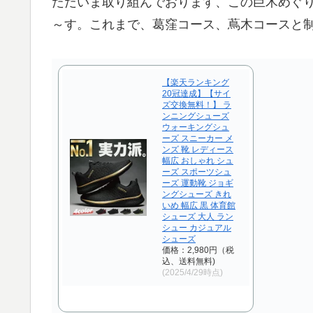
ただいま取り組んでおります、この巨木めぐ
～す。これまで、葛窪コース、蔦木コースと制覇し
【楽天ランキング
20冠達成】【サイ
ズ交換無料！】 ラ
ンニングシューズ
ウォーキングシュ
ーズ スニーカー メ
ンズ 靴 レディース
幅広 おしゃれ シュ
ーズ スポーツシュ
ーズ 運動靴 ジョギ
ングシューズ きれ
いめ 幅広 黒 体育館
シューズ 大人 ラン
シュー カジュアル
シューズ
価格：2,980円（税
込、送料無料)
(2025/4/29時点)