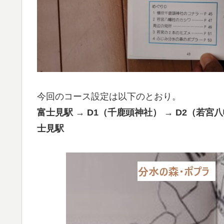
今回のコース設定は以下のとおり。
富士見駅 → D1（千鹿頭神社） → D2（若宮八
士見駅