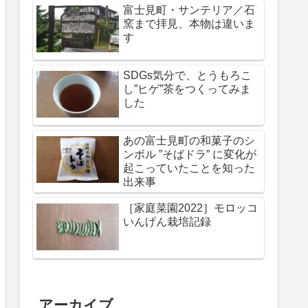
富士見町・サンテリア／石
窯まで拝見、本物は違いま
す
SDGs気分で、とうもろこ
し”ヒゲ”茶をつくってみま
した
あの富士見町の和菓子のシ
ンボル ”そばドラ” に変化が
起こっていたことを知った
出来事
［家庭菜園2022］モロッコ
いんげん栽培記録
アーカイブ