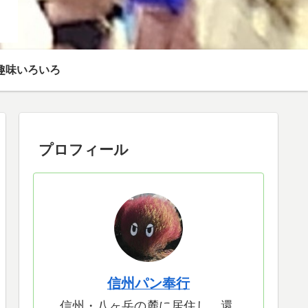
趣味いろいろ
プロフィール
信州パン奉行
信州・八ヶ岳の麓に居住し、還